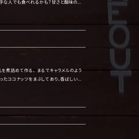
手な人でも食べれるかも？甘さと酸味の絶
ー物質（２８品中）乳・
記載しています。 食べる際は、解凍してから
後は冷蔵庫に保存し、4日以内に食べてくださ
乳を煮詰めて作る、 まるでキャラメルのよう
煎ったココナッツをまぶしてあり、香ばしい味
際は、解凍してから食べてください。 ※解凍
以内に食べてください。