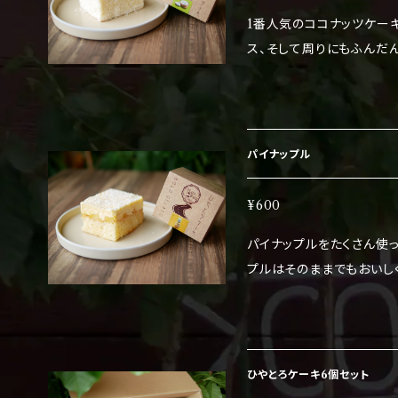
1番人気のココナッツケー
ス、そして周りにもふんだ
食感とケーキのトロッと食感のバランス
品中）乳・小麦・卵 冷凍状態でお送りします。 保存する場合は、そのま
ま冷凍庫に。 ※保存期限
凍してから食べてください
パイナップル
べてください。
¥600
パイナップルをたくさん使
プルはそのままでもおいし
ップルがよく合います。上
こは南国？ アレルギー物質（２８品中）乳・小麦・卵 冷凍状態でお送り
します。 保存する場合は、そのまま冷凍庫に。 ※保存期限はラベルに記
載しています。 食べる際は
ひやとろケーキ6個セット
冷蔵庫に保存し、4日以内