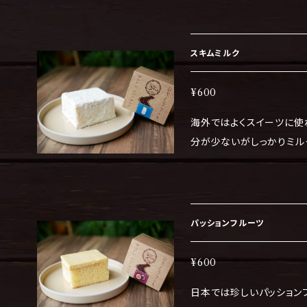
ます。 保存する場合は、そのまま冷凍庫に。 ※保存期限はラベルに記
載しています。 食べる際は
冷蔵庫に保存し、4日以内
スキムミルク
¥600
海外ではよくスイーツに使
分が少ないがしっかりミルクの
ギー物質（２８品中）乳・小麦・卵 冷凍状態でお送りします
合は、そのまま冷凍庫に。
る際は、解凍してから食べ
日以内に食べてください。
パッションフルーツ
¥600
日本では珍しいパッション