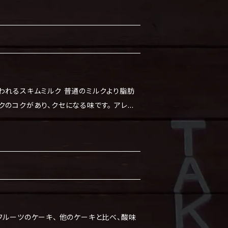
、解凍してから食べてください。 ※解凍後は
に食べてください。
われるスキムミルク 普通のミルクより脂肪
コクがあり、クセになる味です。 アレル
。 保存する場
 ※保存期限はラベルに記載しています。 食べ
てください。 ※解凍後は冷蔵庫に保存し、4
フルーツのケーキ、 他のケーキと比べ、酸味