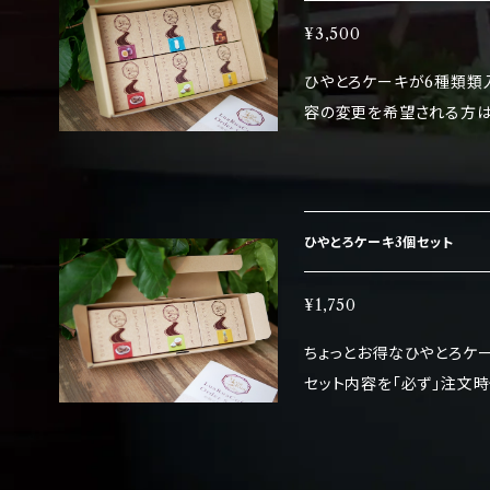
¥3,500
ひやとろケーキが6種類類入った
容の変更を希望される方は
ませ。 ※期間限定のケーキは含まれません。 アレルギー物質（２８品
中）乳・小麦・卵 (セット内容) ひやとろケーキ6種 ・チョコレート・パッシ
ョンフルーツ・ココナッツ・
冷凍状態でお送りします。 保存する場合は、そのまま冷凍庫に。 ※保存
ひやとろケーキ3個セット
期限はラベルに記載してい
さい。 ※解凍後は冷蔵庫に
¥1,750
ちょっとお得なひやとろケーキが
セット内容を「必ず」注文時備
内容) ひやとろケーキ下記
ツ・ココナッツ・パイナップル・ス
物質（２８品中）乳・小麦・卵 冷凍状態でお送りします。 保存する