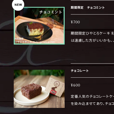
期間限定 チョコミント
¥700
期間限定ひやとろケーキ 8月はチョコミン
チョコレート
¥600
定番人気のチョコレートケ
を染み込ませてあり、チョ
ーキです。 アレルギー物質（２８品中）乳・小麦・卵 冷凍状態でお送りし