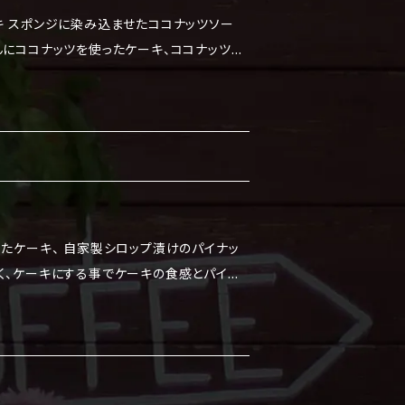
キ スポンジに染み込ませたココナッツソー
んにココナッツを使ったケーキ、ココナッツの
がグッド。 アレルギー物質（２８
はラベルに記載しています。 食べる際は、解
。 ※解凍後は冷蔵庫に保存し、4日以内に食
ったケーキ、 自家製シロップ漬けのパイナッ
く、ケーキにする事でケーキの食感とパイナ
部にはココナッツをまぶしており、食べるとそ
、解凍してから食べてください。 ※解凍後は
に食べてください。