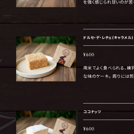
を強く感じられ甘いのが苦
妙なバランスをお楽しみいただけます。 アレルギ
小麦・卵 冷凍状態でお送りします。 保存する場合は、そのまま冷凍庫
に。 ※保存期限はラベルに
食べてください。 ※解凍
ドルセ・デ・レチェ(キャラメル)
い。
¥600
南米でよく食べられる、練
な味のケーキ。 周りには
も感じられます。 アレルギー物質（２８品中）乳・小麦・卵 冷凍状態でお
送りします。 保存する場合は、そのまま冷凍庫に。 ※保存期限はラベル
に記載しています。 食べる
後は冷蔵庫に保存し、4日
ココナッツ
¥600